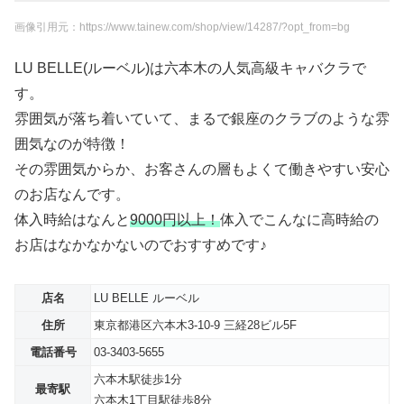
画像引用元：https://www.tainew.com/shop/view/14287/?opt_from=bg
LU BELLE(ルーベル)は六本木の人気高級キャバクラで
す。
雰囲気が落ち着いていて、まるで銀座のクラブのような雰
囲気なのが特徴！
その雰囲気からか、お客さんの層もよくて働きやすい安心
のお店なんです。
体入時給はなんと
9000円以上！
体入でこんなに高時給の
お店はなかなかないのでおすすめです♪
店名
LU BELLE ルーベル
住所
東京都港区六本木3-10-9 三経28ビル5F
電話番号
03-3403-5655
六本木駅徒歩1分
最寄駅
六本木1丁目駅徒歩8分