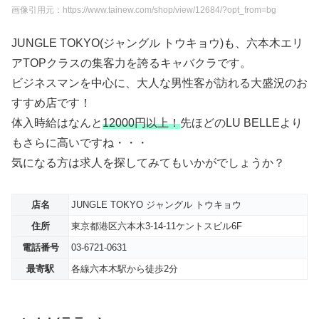
画像引用元：https://www.tainew.com/shop/view/12684/?opt_from=bg
JUNGLE TOKYO(ジャングル トウキョウ)も、六本木エリ
アTOPクラスの集客力を誇るキャバクラです。
ビジネスマンを中心に、大人な男性客が訪れる大盛況のお
すすめ店です！
体入時給はなんと
12000円以上！
先ほどのLU BELLEより
もさらに高いですね・・・
気になる方は求人を探してみてもいかがでしょうか？
店名
JUNGLE TOKYO ジャングル トウキョウ
住所
東京都港区六本木3-14-11ケントスビル6F
電話番号
03-6721-0631
最寄駅
各線六本木駅から徒歩2分